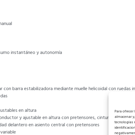
manual
sumo instantáneo y autonomía
 con barra estabilizadora mediante muelle helicoidal con ruedas in
edas
ustables en altura
Para ofrecer
onductor y ajustable en altura con pretensores, cinturón de segu
almacenar y/
tecnologías 
idad delantero en asiento central con pretensores
identificacio
variable
negativament