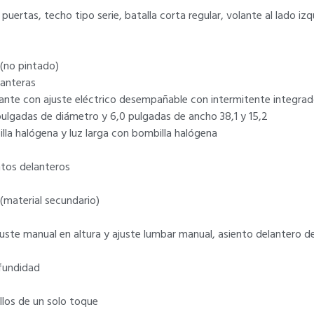
 puertas, techo tipo serie, batalla corta regular, volante al lado i
 (no pintado)
lanteras
ante con ajuste eléctrico desempañable con intermitente integra
 pulgadas de diámetro y 6,0 pulgadas de ancho 38,1 y 15,2
lla halógena y luz larga con bombilla halógena
ntos delanteros
 (material secundario)
ajuste manual en altura y ajuste lumbar manual, asiento delantero
ofundidad
llos de un solo toque