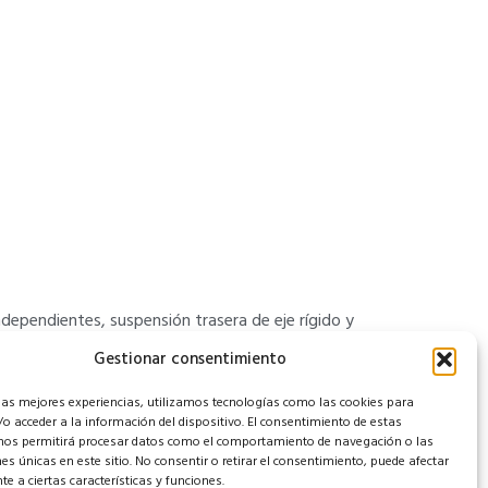
dependientes, suspensión trasera de eje rígido y
Gestionar consentimiento
 las mejores experiencias, utilizamos tecnologías como las cookies para
ridad delantero en asiento acompañante y ajustable
o acceder a la información del dispositivo. El consentimiento de estas
nos permitirá procesar datos como el comportamiento de navegación o las
nes únicas en este sitio. No consentir o retirar el consentimiento, puede afectar
e a ciertas características y funciones.