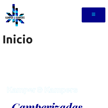
Inicio
Kamper & Kampers
Furgonetas
Camperizadas
en