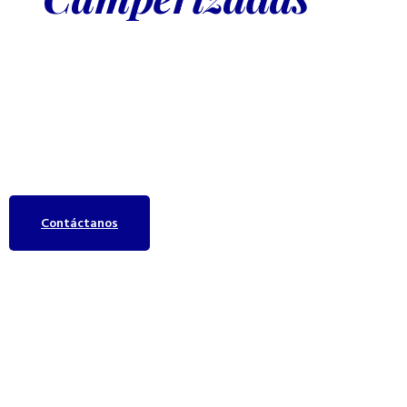
Madrid
Convierte cada viaje en una aventura inolvidable con nuestras
furgonetas camperizadas en Madrid. Diseños personalizados, materiales
de alta calidad y todo el confort que necesitas para recorrer el mundo
a tu manera.
Contáctanos