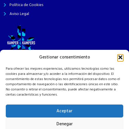
Política de Cookies
Aviso Legal
Gestionar consentimiento
¿Sueñas con una camper? En Kamper&Kampers hacemos realidad tu
Para ofrecer las mejores experiencias, utilizamos tecnologías como las
proyecto a medida, con calidad y acompañándote en cada paso. ¡Tu
cookies para almacenar y/o acceder a la información del dispositivo. El
aventura empieza aquí!
consentimiento de estas tecnologías nos permitirá procesar datos como el
comportamiento de navegación o las identificaciones únicas en este sitio.
No consentir o retirar el consentimiento, puede afectar negativamente a
ciertas características y funciones.
Aceptar
Denegar