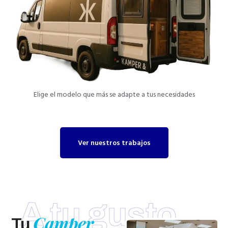
Elige el modelo que más se adapte a tus necesidades
Ver nuestros trabajos
A tu gusto
Camper
Tu
,