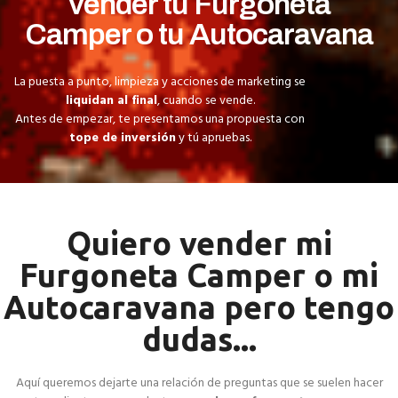
vender tu Furgoneta
Camper o tu Autocaravana
La puesta a punto, limpieza y acciones de marketing se
liquidan al final
, cuando se vende.
Antes de empezar, te presentamos una propuesta con
tope de inversión
y tú apruebas.
Quiero vender mi
Furgoneta Camper o mi
Autocaravana pero tengo
dudas...
Aquí queremos dejarte una relación de preguntas que se suelen hacer