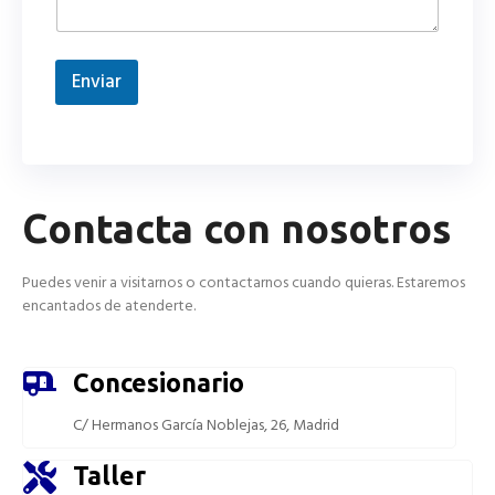
j
e
N
o
Enviar
m
b
r
e
Contacta con nosotros
Puedes venir a visitarnos o contactarnos cuando quieras. Estaremos
encantados de atenderte.
Concesionario
C/ Hermanos García Noblejas, 26, Madrid
Taller