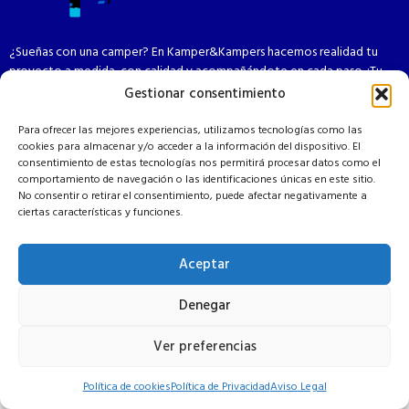
¿Sueñas con una camper? En Kamper&Kampers hacemos realidad tu
proyecto a medida, con calidad y acompañándote en cada paso. ¡Tu
aventura empieza aquí!
Gestionar consentimiento
Para ofrecer las mejores experiencias, utilizamos tecnologías como las
cookies para almacenar y/o acceder a la información del dispositivo. El
consentimiento de estas tecnologías nos permitirá procesar datos como el
comportamiento de navegación o las identificaciones únicas en este sitio.
No consentir o retirar el consentimiento, puede afectar negativamente a
ciertas características y funciones.
Aceptar
Copyright © 2025. Todos los derechos reservados.
Denegar
Ver preferencias
Política de cookies
Política de Privacidad
Aviso Legal