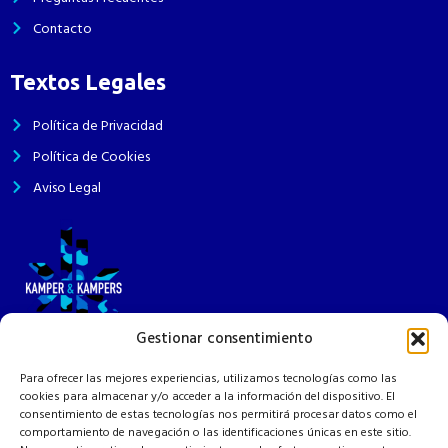
Contacto
Textos Legales
Política de Privacidad
Política de Cookies
Aviso Legal
Gestionar consentimiento
¿Sueñas con una camper? En Kamper&Kampers hacemos realidad tu
Para ofrecer las mejores experiencias, utilizamos tecnologías como las
proyecto a medida, con calidad y acompañándote en cada paso. ¡Tu
cookies para almacenar y/o acceder a la información del dispositivo. El
aventura empieza aquí!
consentimiento de estas tecnologías nos permitirá procesar datos como el
comportamiento de navegación o las identificaciones únicas en este sitio.