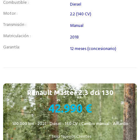
Combustible :
Diesel
Motor :
2.2 (140 CV)
Transmisión :
Manual
Matriculación :
2018
Garantía:
12 meses (concesionario)
Renault Master 2.3 dci 130
42.990 €
100.000 km - 2021 - Diésel - 140 CV - Cambio manual - Amarillo
* Solo Nuevos Clientes