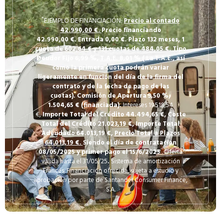
*
EJEMPLO DE FINANCIACIÓN:
Precio al contado
42.990,00 €.
Precio financiando
42.990,00
€.
Entrada 0,00
€.
Plazo 132
meses,
1
cuota de 602,64
€
y 131
cuotas de 484,05
€.
Tipo
Deudor Fijo 6,99
%,
T.A.E. 8,01 %
(
La T.A.E., así
como la primera cuota podrán variar
ligeramente en función del día de la firma del
contrato y de la fecha de pago de las
cuotas).
Comisión de Apertura 3,50
%,
1.504,65
€
(financiada).
Intereses 19.518,54
€,
Importe Total del Crédito 44.494,65
€,
Coste
Total del Crédito 21.023,19
€,
Importe Total
Adeudado 64.013,19
€,
Precio Total a Plazos
64.013,19 €.
Siendo el día de contratación
08/05/2025
y primer pago el 15/6/2025
. Oferta
válida hasta el 31/05/25
.
Sistema de amortización
Francés. Financiación ofrecida, sujeta a estudio y
aprobación por parte de Santander Consumer Finance,
S.A.