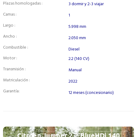
Plazas homologadas :
3 dormir y 2-3 viajar
Camas :
1
Largo :
5.998 mm
Ancho :
2.050 mm
Combustible :
Diesel
Motor :
2.2 (140 CV)
Transmisión :
Manual
Matriculación :
2022
Garantía:
12 meses (concesionario)
Citroën Jumper 2.2 BlueHDi 140