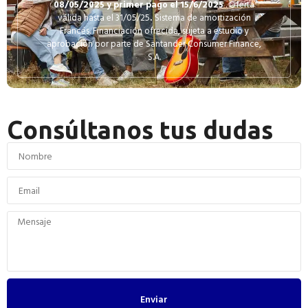
08/05/2025
y primer pago el 15/6/2025
. Oferta
válida hasta el 31/05/25
.
Sistema de amortización
Francés. Financiación ofrecida, sujeta a estudio y
aprobación por parte de Santander Consumer Finance,
S.A.
Consúltanos tus dudas
Enviar