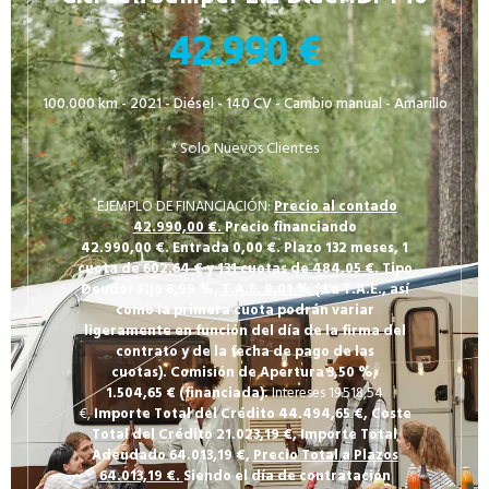
42.990 €
100.000 km - 2021 - Diésel - 140 CV - Cambio manual - Amarillo
* Solo Nuevos Clientes
*
EJEMPLO DE FINANCIACIÓN:
Precio al contado
42.990,00 €.
Precio financiando
42.990,00
€.
Entrada 0,00
€.
Plazo 132
meses,
1
cuota de 602,64
€
y 131
cuotas de 484,05
€.
Tipo
Deudor Fijo 6,99
%,
T.A.E. 8,01 %
(
La T.A.E., así
como la primera cuota podrán variar
ligeramente en función del día de la firma del
contrato y de la fecha de pago de las
cuotas).
Comisión de Apertura 3,50
%,
1.504,65
€
(financiada).
Intereses 19.518,54
€,
Importe Total del Crédito 44.494,65
€,
Coste
Total del Crédito 21.023,19
€,
Importe Total
Adeudado 64.013,19
€,
Precio Total a Plazos
64.013,19 €.
Siendo el día de contratación