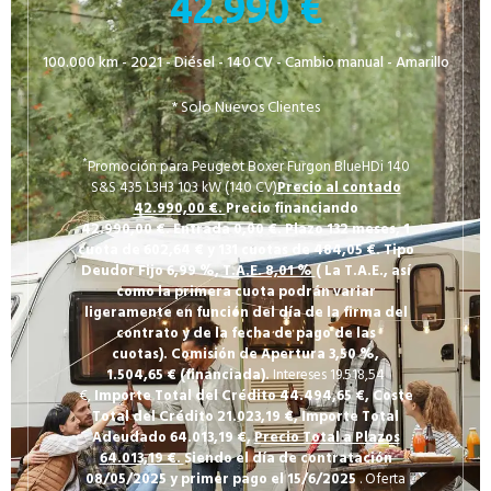
42.990 €
100.000 km - 2021 - Diésel - 140 CV - Cambio manual - Amarillo
* Solo Nuevos Clientes
*
Promoción para Peugeot Boxer Furgon BlueHDi 140
S&S 435 L3H3 103 kW (140 CV)
Precio al contado
42.990,00 €.
Precio financiando
42.990,00
€.
Entrada 0,00
€.
Plazo 132
meses,
1
cuota de 602,64
€
y 131
cuotas de 484,05
€.
Tipo
Deudor Fijo 6,99
%,
T.A.E. 8,01 %
(
La T.A.E., así
como la primera cuota podrán variar
ligeramente en función del día de la firma del
contrato y de la fecha de pago de las
cuotas).
Comisión de Apertura 3,50
%,
1.504,65
€
(financiada).
Intereses 19.518,54
€,
Importe Total del Crédito 44.494,65
€,
Coste
Total del Crédito 21.023,19
€,
Importe Total
Adeudado 64.013,19
€,
Precio Total a Plazos
64.013,19 €.
Siendo el día de contratación
08/05/2025
y primer pago el 15/6/2025
. Oferta