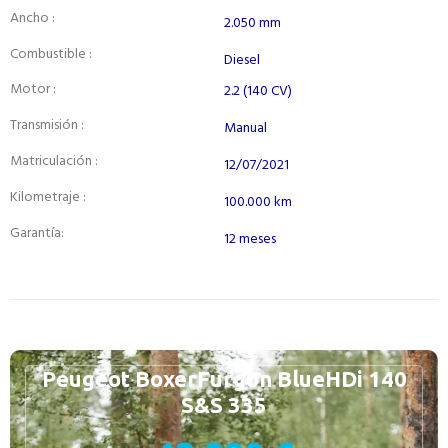
Ancho :
2.050 mm
Combustible :
Diesel
Motor :
2.2 (140 CV)
Transmisión :
Manual
Matriculación :
12/07/2021
Kilometraje :
100.000 km
Garantía:
12 meses
Peugeot BoxerFurgon BlueHDi 140
S&S 335