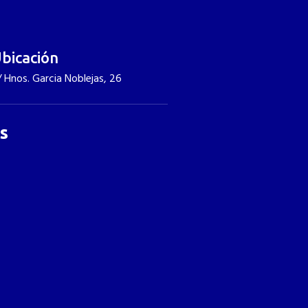
¿Quieres un presupuesto?
ontacto
bicación
/ Hnos. Garcia Noblejas, 26
s