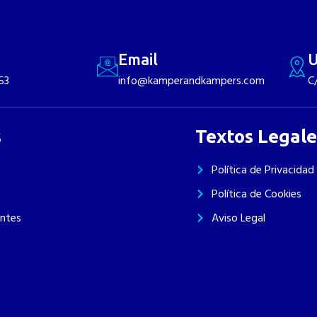
Vende tu
Camperiza
Pide un
Camper o
tu
FAQs
Blog
C
Presupuesto
Autocaravana
Furgoneta
Email
U
53
info@kamperandkampers.com
C
s
Textos Legale
Política de Privacidad
Política de Cookies
entes
Aviso Legal